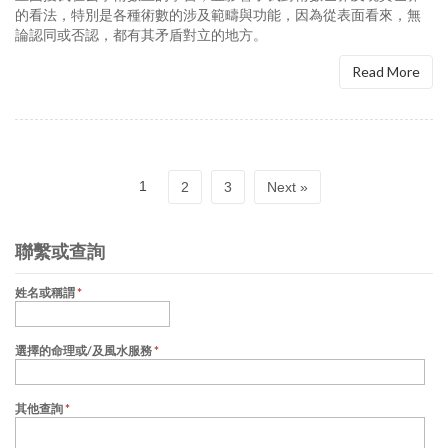
的看法，特別是各種術數的涉及範疇與功能，因為從表面看來，無
論認同或否認，都有其矛盾對立的地方。
Read More
1
2
3
Next »
聯繫或查詢
姓名或稱謂
*
選擇的命理或/及風水服務
*
其他查詢
*