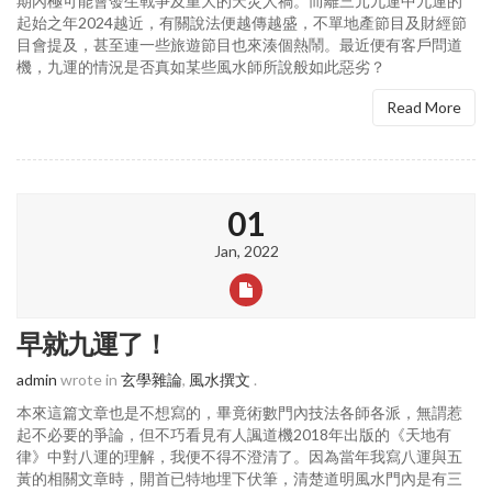
期內極可能會發生戰爭及重大的天災人禍。而離三元九運中九運的
起始之年2024越近，有關說法便越傳越盛，不單地產節目及財經節
目會提及，甚至連一些旅遊節目也來湊個熱鬧。最近便有客戶問道
機，九運的情況是否真如某些風水師所說般如此惡劣？
Read More
01
Jan, 2022
早就九運了！
admin
wrote in
玄學雜論
,
風水撰文
.
本來這篇文章也是不想寫的，畢竟術數門內技法各師各派，無謂惹
起不必要的爭論，但不巧看見有人諷道機2018年出版的《天地有
律》中對八運的理解，我便不得不澄清了。因為當年我寫八運與五
黃的相關文章時，開首已特地埋下伏筆，清楚道明風水門內是有三