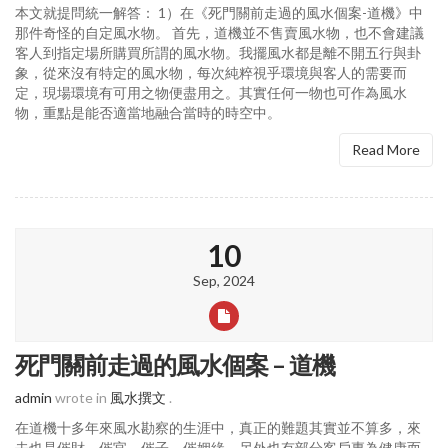
本文就提問統一解答： 1）在《死門關前走過的風水個案-道機》中
那件奇怪的自定風水物。 首先，道機並不售賣風水物，也不會建議
客人到指定場所購買所謂的風水物。我擺風水都是離不開五行與卦
象，從來沒有特定的風水物，每次純粹視乎環境與客人的需要而
定，現場環境有可用之物便盡用之。其實任何一物也可作為風水
物，重點是能否適當地融合當時的時空中。
Read More
10
Sep, 2024
死門關前走過的風水個案 – 道機
admin
wrote in
風水撰文
.
在道機十多年來風水勘察的生涯中，真正的難題其實並不算多，來
去也是催財、催官、催子、催姻緣，另外也有部分客戶專為健康而