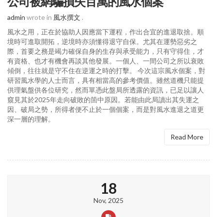
公司被網騙損失百萬的風水個案
admin
wrote in
風水撰文
.
風水之用，正在於協助人因應當下運程，作出合宜的進退取捨。順
境時可進取開拓，逆境時亦須懂得退守自保。尤其在運勢惡劣之
際，首要之務是竭力確保自身的生存與承受能力，只有守得住，才
有資格、也才有機會再談其他發展。一個人、一間公司之所以衰敗
傾倒，往往就是守不住在逆運之時的打擊。 今次這宗風水個案，對
研習風水學的人士而言，具有相當高的參考價值。雖然道機只能提
供理氣盤供各位研究，然而單憑此盤局所透露的資訊，已足以讓人
窺見其於2025年走向破敗的箇中原因。若能由此局讀出其失運之
因、破局之勢，所得者便不止於一個個案，而是對風水進退之道更
深一層的理解。
Read More
18
Nov, 2025