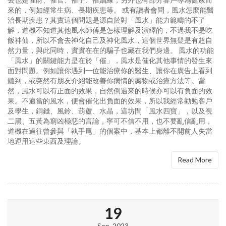
來的，例如經常生病、長期疾患等。 或有讀者會問，風水怎麼能醫
治長期疾患？其實這個問題是源自於對「風水」能力範疇的不了
解，道機不知道其他風水師傅是怎樣理解及演繹的，不過我不是吃
飯神仙，所以不會去神化自己及神化風水，這個世界無疑是有超自
然力量，與此同時，實實在在的騙子也藏在我們身邊。 風水的功能
「風水」的關鍵能力是在於「催」，風水是催化其他事情的發生來
面對問題。例如讓你遇到一位能治療你的醫生、讓你在廣告上看到
聽到，或突然有朋友介紹能改善你病情的藥物或治療方法等。當
然，風水可以有正面的效果，自然倒過來的時候亦可以有負面的效
果。不適當的風水，便會催化出負面的效果，所以我經常勸勉客戶
及學生，銅錢、風鈴、葫蘆、水晶，這坊間「風水四寶」，以及視
二黑、五黃為窮凶極惡的言論，寧可不信不用，也不要亂信亂用，
道機在過往曾參與「執手尾」的個案中，基本上都離不開前人失當
地運用這些東西及理論。
Read More
19
Sep, 2023