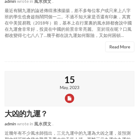
admin
wrote in
風水撰文
.
最近有關九運的論述傳得沸沸揚揚，差不多每位客户或只來上八字
班的學生也會趁熱鬧問個一二。不過不知大家是否還有印象，其實
在中美貿易戰（2018年）前，基本上在行業裏的風水師都會說中國
在九運會非常好，投資在中國的前景非常亮麗。 至於現在呢？口風
都改變得七七八八了…幾乎都在說九運如何艱險，又如何困頓…
Read More
15
May, 2023
大凶的九運？
admin
wrote in
風水撰文
.
近幾年有不少風水師指出，三元九運中的九運為大凶之運，並預測