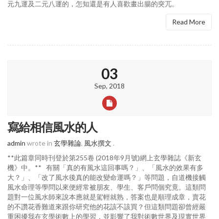
元九運及二元八運的，怎知還是有人喜歡畫出腸的突兀。
Read More
03
Sep, 2018
寫給相信風水的人
admin
wrote in
玄學雜論
,
風水撰文
.
**此篇章同時刊登於第255卷 (2018年9月號)網上玄學雜誌《新玄
機》中。** 有關「真的有風水這回事嗎？」、「風水的效果有多
大？」、「改了風水後真的能改變命運嗎？」等問題，自道機接觸
風水命理等學問以來便經常被朋友、學生、客戶問個究竟。這類問
題對一位風水師來說本應就是駕輕就熟，答案也是順理成章，賣花
的不讚花香難道來跟你研究他的花該不該買？但這類問題卻曾經嚴
重困擾我在玄學術數上的學習，並影響了我對術數世界及現實世界