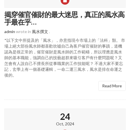
揭穿催官催財的最大迷思，真正的風水高
手最在乎…
admin
wrote in
風水撰文
.
*以下文中所提及的「風水」，亦意指現今市場上的「法科」類。 市
場上絕大部份風水師都喜歡吹噓自己為客戶催官催財的事蹟，道機
認為是很正常的，催官催財是風水師的工作範疇，所以理應是風水
師的基本職能，強調自己的技藝超群來吸引客戶有什麼問題呢？又
怎會有人說自己不擅長所從事職業的工作技能呢？ 不過大家不要忘
記，玄學上有一個基礎邏輯，一命二運三風水，風水是排在命運之
後的。
Read More
24
Oct, 2024