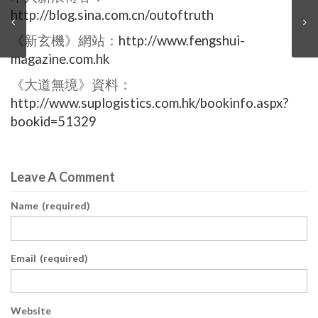
http://blog.sina.com.cn/outoftruth
《新玄機》網站：
http://www.fengshui-
magazine.com.hk
《大道無境》資料：
http://www.suplogistics.com.hk/bookinfo.aspx?
bookid=51329
Leave A Comment
Name
(required)
Email
(required)
Website