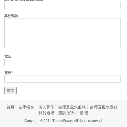
其他查詢
*
電話
電郵
*
首頁
玄學撰文
個人著作
命理及風水服務
命理及風水課程
關於道機
查詢/預約
情·道
Copyright ® 2014
ThemeFocus
. All rights reserved.