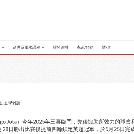
務
命理及風水課程
關於道機
查詢/預約
情·道
道
,
玄學雜論
.
go Jota）今年2025年三喜臨門，先後協助所效力的球會
（4月28日勝出比賽後提前四輪鎖定英超冠軍，於5月25日完