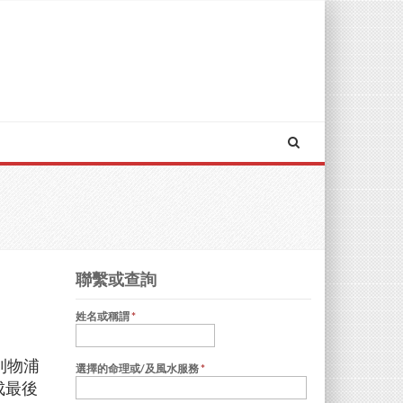
聯繫或查詢
姓名或稱謂
*
利物浦
選擇的命理或/及風水服務
*
成最後