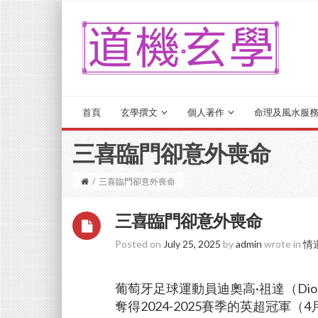
首頁
玄學撰文
個人著作
命理及風水服
三喜臨門卻意外喪命
/
三喜臨門卻意外喪命
三喜臨門卻意外喪命
Posted on
July 25, 2025
by
admin
wrote in
情
葡萄牙足球運動員迪奧高·祖達（Dio
奪得2024-2025賽季的英超冠軍