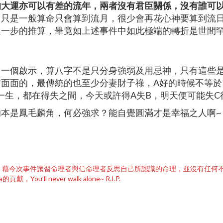
的大運亦可以有差的流年，兩者沒有君臣關係，沒有誰可
，只是一般算命只會算到流月，很少會再花心神要算到流
進一步的推算，畢竟如上述事件中如此極端的轉折是世間
另一個啟示，算八字不是只分身強弱及用忌神，只有這些
面面的，最傳統的也至少分妻財子祿，A好的時候不等於
一生，都在得失之間，今天或許得A失B，明天便可能失C
本是鳳毛麟角，何必強求？能自覺圓滿才是幸福之人啊~
事實，藉今次事件讓習命理者與信命理者反思自己所認識的命理，並沒有任何
’ll never walk alone~ R.I.P.