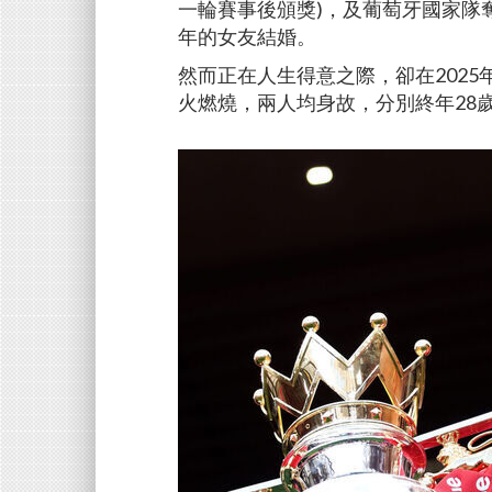
一輪賽事後頒獎)，及葡萄牙國家隊奪
年的女友結婚。
然而正在人生得意之際，卻在202
火燃燒，兩人均身故，分別終年28歲