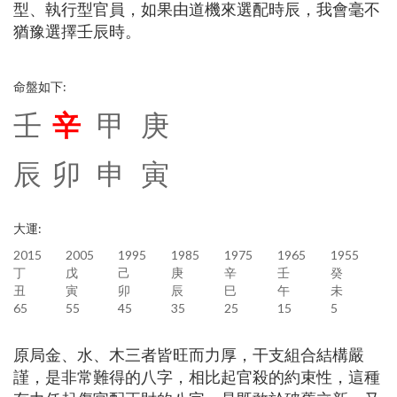
型、執行型官員，如果由道機來選配時辰，我會毫不
猶豫選擇壬辰時。
命盤如下:
壬
辛
甲 庚
辰 卯 申 寅
大運:
2015
2005
1995
1985
1975
1965
1955
丁
戊
己
庚
辛
壬
癸
丑
寅
卯
辰
巳
午
未
65
55
45
35
25
15
5
原局金、水、木三者皆旺而力厚，干支組合結構嚴
謹，是非常難得的八字，相比起官殺的約束性，這種