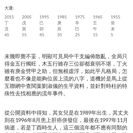
大運:
2015
2005
1995
1985
1975
1965
1955
丁
戊
己
庚
辛
壬
癸
丑
寅
卯
辰
巳
午
未
65
55
45
35
25
15
5
未幾即覺不妥，明顯可見局中干支編佈散亂，全局只
得金五行獨旺，木五行雖存三位卻都衰弱不堪，丁火
雖有庚金劈甲之助，但無根虛浮，如此平凡格局，怎
麼看也不像是能夠位居上流的八字，道機於是馬上從
互聯網中查閱葉劉淑儀的生平資料，並針對時柱的特
殊性去找相應的流年事件。
從公開資料中得知，其女兒是在1989年出生，其丈夫
則在1996年8月患上肝癌併發症，最後在1997年11月
病逝，若是丁酉時生人，這三個流年都不應有同類的