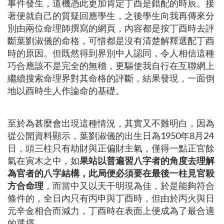
事件發生，道機憑此更加肯定丁酉是錯配的時辰。接
著便就自己的質疑回應學生，之後學生向我再傳來分
別由兩位命理師撰寫的網頁，內容都是按丁酉時去評
斷葉劉淑儀的命格，可惜都是沒有清楚解釋選配丁酉
時的原因。但既然得到界別中人認同，令人相信這種
巧合應該不是完全的無稽，更驅使我自行在互聯網上
繼續搜索命理界對其命格的評斷，結果發現，一面倒
地以酉時生人作論命的基礎。
至於為甚麼會出現這種情況，其實又不難明白，因為
從公開資料顯示，葉劉淑儀的出生日為1950年8月24
日，頭三柱只有劫財與正偏財主氣，僅得一點正官餘
氣在寅木之中，如
果站以普遍習八字者的角度去理解
為官者的八字結構，此局便必須要在最後一柱見官殺
方合命理
，而當中又以天干明現為佳，於是能夠符合
條件的，全日內只有丙申與丁酉時，但由於丙火與日
元辛金相合而減力，丁酉時在表面上便成為了最合適
的選擇。