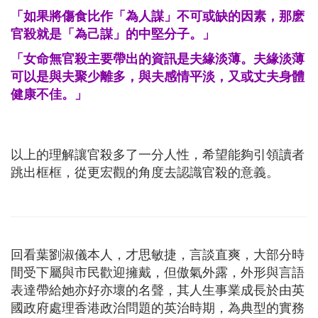
「如果將傷食比作「為人謀」不可或缺的因素，那麽
官殺就是「為己謀」的中堅分子。」
「女命無官殺主要帶出的資訊是夫緣淡薄。夫緣淡薄
可以是與夫聚少離多，與夫感情平淡，又或丈夫身體
健康不佳。」
以上的理解讓官殺多了一分人性，希望能夠引領讀者
跳出框框，從更宏觀的角度去認識官殺的意義。
回看葉劉淑儀本人，才思敏捷，言談直爽，大部分時
間受下屬與市民歡迎擁戴，但傲氣外露，外形與言語
表達帶給她亦好亦壞的名聲，其人生事業成長於由英
國政府處理香港政治問題的英治時期，為典型的實務