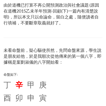
由於道機已打算不再公開預測政治與社會議題 (原因
在
道機2015乙未羊年預測-回顧(下)
一篇內有清楚說
明)，所以本文只以命論命，留白之處，隨便讀者自
行填補，不要斷章取義就好了。
未看命盤前，疑心驅使所然，先問命盤來源，學生說
是朋友給他，於是我順次從他傳來的第一個八字，即
據稱是葉劉淑儀的八字開始看：
命盤如下:
丁
辛
甲 庚
酉 卯 申 寅