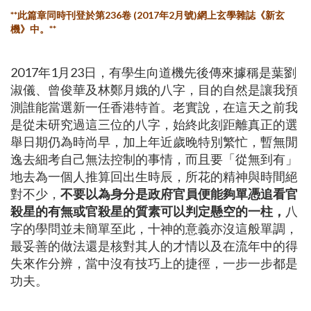
**
此篇章同時刊登於第
236
卷
(2017
年
2
月號
)
網上玄學雜誌《新玄
機》中。
**
2017年1月23日，有學生向道機先後傳來據稱是葉劉
淑儀、曾俊華及林鄭月娥的八字，目的自然是讓我預
測誰能當選新一任香港特首。老實說，在這天之前我
是從未研究過這三位的八字，始終此刻距離真正的選
舉日期仍為時尚早，加上年近歲晚特別繁忙，暫無閒
逸去細考自己無法控制的事情，而且要「從無到有」
地去為一個人推算回出生時辰，所花的精神與時間絕
對不少，
不要以為身分是政府官員便能夠單憑追看官
殺星的有無或官殺星的質素可以判定懸空的一柱，
八
字的學問並未簡單至此，十神的意義亦沒這般單調，
最妥善的做法還是核對其人的才情以及在流年中的得
失來作分辨，當中沒有技巧上的捷徑，一步一步都是
功夫。