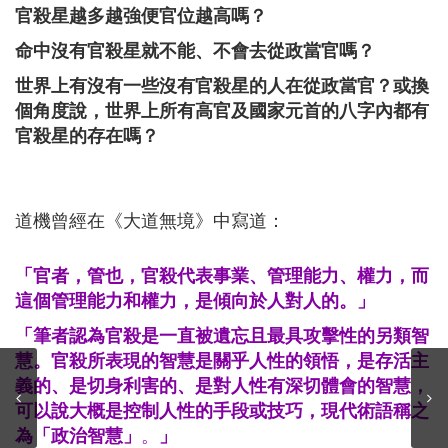
官殺星越多越強便官位越高嗎？
命中沒有官殺星就不能、不會去從政當官嗎？
世界上有沒有一些沒有官殺星的人在從政當官？或換
個角度說，世界上所有高官及國家元首的八字內都有
官殺星的存在嗎？
道機曾經在《大道無境》中寫道：
「官者，管也，官殺代表事業、管理能力、權力，而
這個管理能力和權力，是傾向於人對人的。」
「筆者認為官殺是一直被遺忘且最具攻擊性的另類智
慧。官殺所表現的智慧是關乎人性的領悟，
是存活主
義的、是切身利害的、是對人性有深切體會的智慧
，
可以說大概是控制人性的手段或技巧，現代術語稱之
為「政治智慧」
。
」