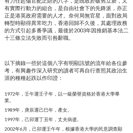
有力任起傷官配正財的八字，是既敢於破舊立新，又
有實際行動力的組合，是自由社會下的先鋒派，亦正
正是港英政府需要的人才。奈何局無官星，面對政局
轉型時顯得異常吃力，香港回歸不久後，其處理政務
的方式引起多番爭議，最後於2003年因推銷基本法二
十三條立法失敗而引咎辭職。
以下摘錄一些於這個八字有明顯訊號的流年給各位參
考，有興趣作深入研究的讀者可再自行查照其政治生
涯的種種起跌以作印證：
1972年，壬午運壬子年，以一級榮譽資格於香港大學畢
業。
1989年，庚辰運己巳年，產女。
1997年，己卯運丁丑年，丈夫病逝。
2002年6月，己卯運壬午年，根據香港大學的民意調查顯