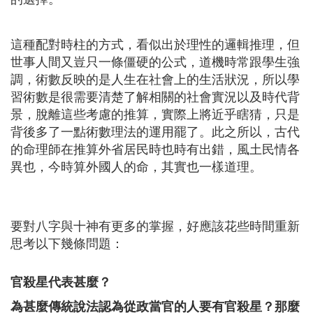
這種配對時柱的方式，看似出於理性的邏輯推理，但
世事人間又豈只一條僵硬的公式，道機時常跟學生強
調，術數反映的是人生在社會上的生活狀況，所以學
習術數是很需要清楚了解相關的社會實況以及時代背
景，脫離這些考慮的推算，實際上將近乎瞎猜，只是
背後多了一點術數理法的運用罷了。此之所以，古代
的命理師在推算外省居民時也時有出錯，風土民情各
異也，今時算外國人的命，其實也一樣道理。
要對八字與十神有更多的掌握，好應該花些時間重新
思考以下幾條問題：
官殺星代表甚麼？
為甚麼傳統說法認為從政當官的人要有官殺星？那麼