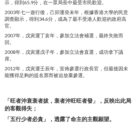
示，得到65.9分，在一眾局長中最受市民歡迎。
2003年七一遊行後，己卯運癸未年，根據香港大學的民意
調查顯示，得到34.6分，成為了最不受港人歡迎的政府高
官。
2007年，戊寅運丁亥年，參加立法會補選，最終失敗而
回。
2008年，戊寅運戊子年，參加立法會直選，成功拿下議
席。
2012年，戊寅運壬辰年，宣佈參選行政長官，但最後因未
能獲得足夠的提名票而被迫放棄參選。
「旺者沖衰衰者拔，衰者沖旺旺者發」，反映出此局
的客觀得失；
「
五行少者必貪
」
，透露了命主的主觀願望。