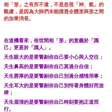
相「形」之有所不逮，不是忽視「神、氣」的
觀慮，是因為大師們未能摸透全體形與形之間
的加乘消長。
在道機看來，俗世間相「形」的意義於「識
己」更甚於
「識人」。
天生眼大的是要警剔你自己要小心與人交往；
天生鼻高的是要警剔你自己莫過分自信
；
天生唇厚的是要警剔你自己別過分感情用事
；
天生耳大的是要警剔你自己別恃著身體好而放
肆
；
天生眉清的是要警剔你自己時刻要抱正道而
行。