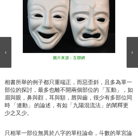
圖片來源：互聯網
相書所舉的例子都只重端正，而惡歪斜，且多為單一
部位的探討，最多也離不開兩個部位的 「互動」，如
眉與眼，鼻與顴，耳與額，唇與齒，很少有多部位同
時 「連動」 的論述，有如「九陽混流法」的闡釋更
少之又少。
只相單一部位無異於八字的單柱論命，斗數的單宮論