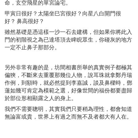
命，玄空飛星的單宮論宅。
甲寅日很好？太陽坐巳宮很好？向星八白開門很
好？ 鼻高很好？
雖然基礎是憑這樣一沙一石去建構，但如果你將此入
門的初階視之為已達塔頂去睥睨眾生，你碰灰的地方
一定不止鼻子那部分。
另外非常有趣的是，坊間相書所舉的真實例子都極其
偏狹，不斷來去重覆那幾位人物，說耳珠就拿鄭丹瑞
作例，到額時，就必然提到李嘉誠，談及鼻樑時，鄧
蓮如幾可肯定為模範之選，好像世間的福份都要盡歸
於部位形相顯露之人的身上。
我們不需要聰明，其實我們只要稍為理性，都會知道
無論富或貴，世界上有過之而無不及者都大有人在。