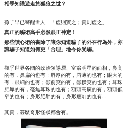
相學知識遊走於狐狼之世？
孫子早已警醒世人：「虛則實之；實則虛之」
真正的騙術高手必然眼正神定！
那些讀心術的書除了讓你知道騙子的外在行為外
，
亦
讓騙子知道如何更
「
合理
」
地令你受騙
。
觀乎世界各國的政治領導層、富翁明星的面相，鼻高
的有，鼻扁的也有；唇厚的有，唇薄的也有；眼大的
有，眼細的也有；顴前突的有，顴橫突的也有；耳珠
肥厚的有，亳無耳珠的也有；額頭高廣的有，額頭低
窄的也有；身形肥胖的有，身形瘦削的也有…
其實，甚麼奇形怪狀都會有。