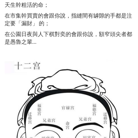
天生幹粗活的命；
在市集幹買賣的會跟你說，指縫間有罅隙的手都是注
定要「漏財」 的；
在公園日夜與人下棋對奕的會跟你說，額窄頭尖者都
是愚魯之輩…