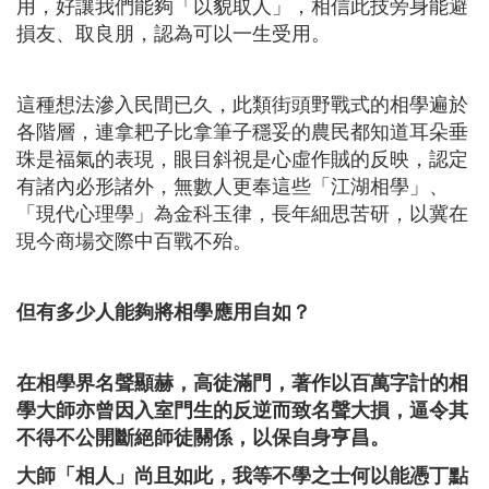
用，好讓我們能夠「以貌取人」，相信此技旁身能避
損友、取良朋，認為可以一生受用。
這種想法滲入民間已久，此類街頭野戰式的相學遍於
各階層，連拿耙子比拿筆子穩妥的農民都知道耳朵垂
珠是福氣的表現，眼目斜視是心虛作賊的反映，認定
有諸內必形諸外，無數人更奉這些「江湖相學」、
「現代心理學」為金科玉律，長年細思苦研，以冀在
現今商場交際中百戰不殆。
但有多少人能夠將相學應用自如？
在相學界名聲顯赫，
高徒滿門
，
著作以百萬字計的相
學大師亦曾因入室門生的反逆而致名聲大損
，
逼令其
不得不公開斷絕師徒關係
，
以保自身亨昌
。
大師
「相人」尚且如此，
我等不學之士何以能憑丁點