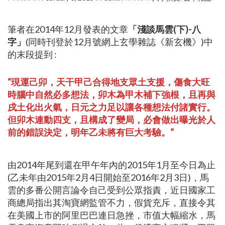
筆者在2014年12月發表的文章
「
淺談馬雲(下)-八
字」
(同時刊登於
12月號網上玄學雜誌《新玄機》
)中
的末段提到 :
“現運己卯，天干甲己合得地支眾土支援，傷食大旺
時腦中自然必多想法，卯木為甲木補下強根，且再與
戌土化出火氣，日元之力足以讓各種想法付諸實行。
但卯木連動四支，且構成了變局，必會做出曝光於人
前的錯誤決定，明年乙未將有巨大考驗。”
由2014年尾到還在甲午年內的2015年1月至今日為止
(乙未年由2015年2月4日開始至2016年2月3日)，馬
雲的多番公開言論令自己受到公眾指責，近日國家工
商總局指出其淘寶網監管不力，假貨充斥，直接令其
在美國上市的阿里巴巴連日急挫，市值大幅縮水，馬