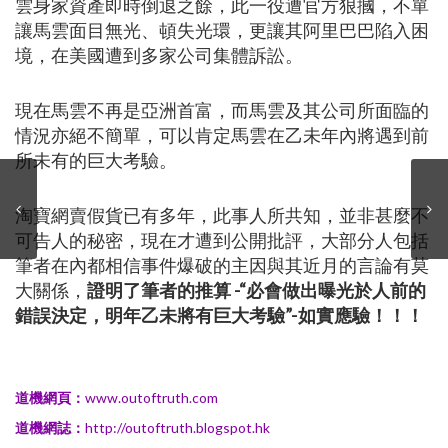
雲身家資產即時倒退之餘，此一役遭官方狠摑，不單
讓馬雲面目無光、頓失光環，更讓其阿里巴巴陷入困
境，在美國遭到多家公司集體訴訟。
現在馬雲不再是亞洲首富，而馬雲及其公司所面臨的
情況亦絕不簡單，可以肯定馬雲在乙未年內將遇到前
所未有的巨大考驗。
淘寶網賣假貨已有多年，此事人所共知，並非甚麼不
可告人的秘密，現在才遭到公開批評，大部分人包括
筆者在內都相信事件爆破的主因與其近月的言論有莫
大關係，
證明了筆者的推算 -“必會做出曝光於人前的
錯誤決定，明年乙未將有巨大考驗”-如實應驗！！！
道機網頁：
www.outoftruth.com
道機網誌：
http://outoftruth.blogspot.hk