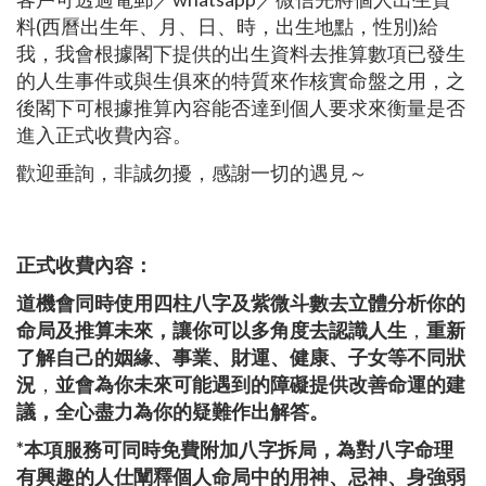
料(西曆出生年、月、日、時，出生地點，性別)給
我，我會根據閣下提供的出生資料去推算數項已發生
的人生事件或與生俱來的特質來作核實命盤之用，之
後閣下可根據推算內容能否達到個人要求來衡量是否
進入正式收費內容。
歡迎垂詢，非誠勿擾，感謝一切的遇見～
正式收費內容：
道機會同時使用四柱八字及紫微斗數去立體分析你的
命局及推算未來，讓你可以多角度去認識人生
，
重新
了解自己的姻緣、事業、財運、健康、子女等不同狀
況
，
並會為你未來可能遇到的障礙提供改善命運的建
議，全心盡力為你的疑難作出解答。
*本項服務可同時免費附加八字拆局，為對八字命理
有興趣的人仕闡釋個人命局中的用神、忌神、身強弱